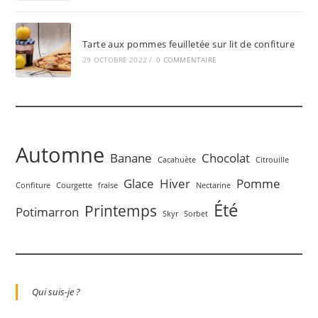
Tarte aux pommes feuilletée sur lit de confiture
29 OCTOBRE 2022
/
0 COMMENTAIRE
Automne
Banane
Chocolat
Cacahuète
Citrouille
Glace
Hiver
Pomme
Confiture
Courgette
fraise
Nectarine
Été
Printemps
Potimarron
Skyr
Sorbet
Qui suis-je ?